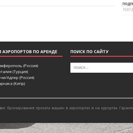
подп
15.07.
П АЭРОПОРТОВ ПО АРЕНДЕ
ПОИСК ПО САЙТУ
имферополь (Россия)
талия (Турция)
чи/Адлер (Россия)
рнака (Кипр)
ис бронирования проката машин в аэропортах и на курортах
. Гарант