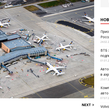
НОВ
Прио
Росс
24.02.
ВТБ 
подп
01.01.
Авто
в аэ
25.07.
Комп
авто
07.07.
NEXT
Volv