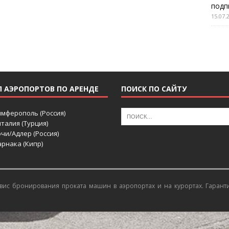
подп
15.07.
П АЭРОПОРТОВ ПО АРЕНДЕ
ПОИСК ПО САЙТУ
имферополь (Россия)
талия (Турция)
чи/Адлер (Россия)
рнака (Кипр)
ис бронирования проката машин в аэропортах и на курортах
. Гарант