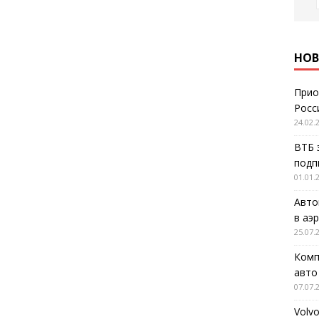
НОВ
Прио
Росс
24.02.
ВТБ 
подп
01.01.
Авто
в аэ
25.07.
Комп
авто
07.07.
Volv