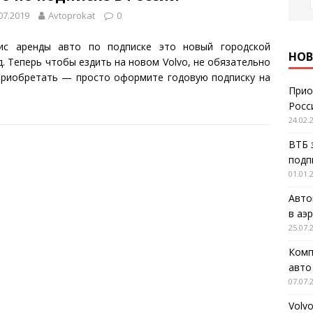
07.2019
Avtoprokat
0
ис аренды авто по подписке это новый городской
НОВ
д. Теперь чтобы ездить на новом Volvo, не обязательно
приобретать — просто оформите годовую подписку на
Прио
Росс
24.02.
ВТБ 
подп
01.01.
Авто
в аэ
25.07.
Комп
авто
07.07.
Volv