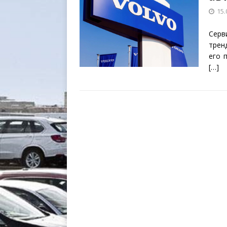
15.
Серв
трен
его 
[…]