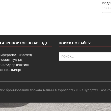
подп
15.07.
П АЭРОПОРТОВ ПО АРЕНДЕ
ПОИСК ПО САЙТУ
имферополь (Россия)
талия (Турция)
чи/Адлер (Россия)
рнака (Кипр)
ис бронирования проката машин в аэропортах и на курортах
. Гарант